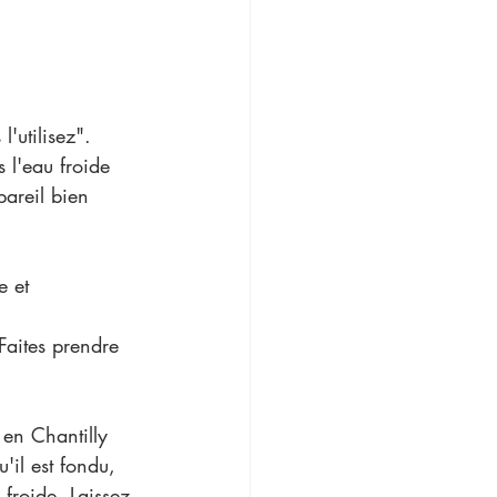
l'utilisez". 
 l'eau froide 
pareil bien 
e et 
Faites prendre 
en Chantilly 
'il est fondu, 
 froide. Laissez 