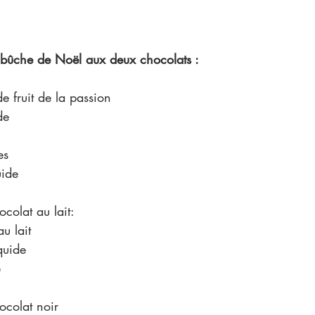
a bûche de Noël aux deux chocolats :  
de fruit de la passion   
de
es 
uide
colat au lait:
u lait
quide
 
ocolat noir