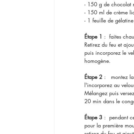
- 150 g de chocolat 
- 150 ml de crème li
- 1 feuille de gélatine
Étape 1 
:  faites cha
Retirez du feu et ajo
puis incorporez le ve
homogène.   
Étape 2 
:   montez la
l'incorporez au velour
Mélangez puis versez
20 min dans le congé
Étape 3 
:  pendant c
pour la première mous
retirez du feu et ajou