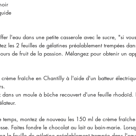
noir
quide
 
uffer l'eau dans une petite casserole avec le sucre, "si vous 
utez les 2 feuilles de gélatines préalablement trempées dans
lours de fruit de la passion. Mélangez pour obtenir un ap
 crème fraîche en Chantilly à l'aide d'un batteur électriqu
s.   
 dans un moule à bûche recouvert d'une feuille rhodoïd. 
lateur. 
e temps, montez de nouveau les 150 ml de crème fraîche 
se. Faites fondre le chocolat au lait au bain-marie. Lorsqu
tez la feuille de gélatine préalablement trempée dans l'eau