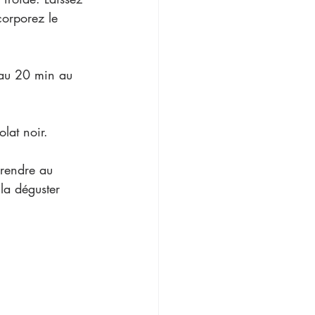
corporez le 
veau 20 min au 
lat noir.  
prendre au 
la déguster 