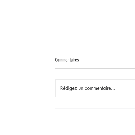
Commentaires
Rédigez un commentaire...
Recette de Petits Choux au Saumon Fumé
et à la Crème de Safou