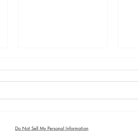
Recette de Verrines de Crème de Safou
Recett
aux Crevettes et à l'Avocat
Crème
Do Not Sell My Personal Information