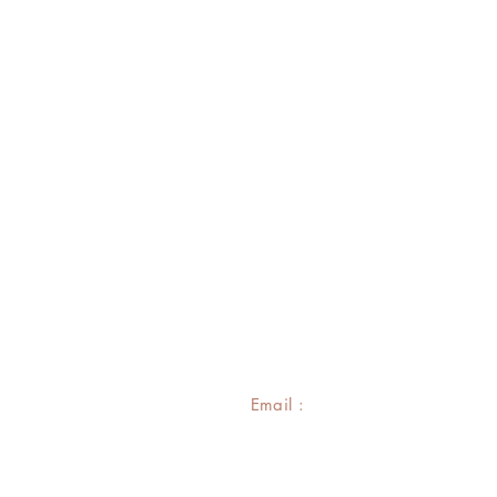
Email :
contact@joe-et-avrels.c