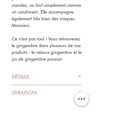
viandes, ou tout simplement comme
un condiment. Elle accompagne
également très bien des croques
Monsieur.
Ce n’est pas tout ! Vous retrouverez
le gingembre dans plusieurs de nos
produits : le velours gingembre et le
jus de gingembre passion.
DÉTAILS
Poids net : 110g
LIVRAISON
Valeur nutritionnelle (pour 100g) :
140 kcal
Les prix indiqués sont TTC, hors
frais de livraison.
Do Not Sell My Personal Information
Le délai de livraison en France
métropolitaine est de 3 à 5 jours
ouvrés.