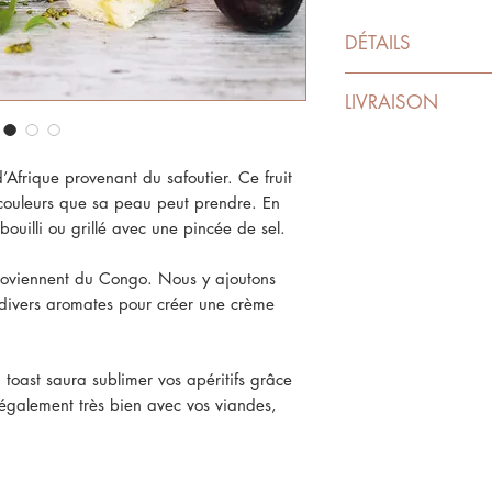
DÉTAILS
Poids net : 110g
LIVRAISON
Valeur nutritionnell
Les prix indiqués son
Médaillé d’or aux E
Le délai de livraiso
Afrique provenant du safoutier. Ce fruit
Best of Gourmet Sel
3 à 5 jours ouvrés.
couleurs que sa peau peut prendre. En
Sélection IDFood 2
ouilli ou grillé avec une pincée de sel.
proviennent du Congo. Nous y ajoutons
t divers aromates pour créer une crème
 toast saura sublimer vos apéritifs grâce
 également très bien avec vos viandes,