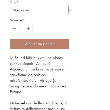
Size
*
Quantité
*
Ajouter au panier
La fleur d’hibiscus est une plante
connue depuis l’Antiquité.
Aujourd’hui, on la retrouve souvent
sous forme de boisson
rafraîchissante en Afrique (le
bissap) et sous forme d’infusion en
Europe.
Notre velours de fleur d'hibiscus, à
la texture délicatement onctueuse,