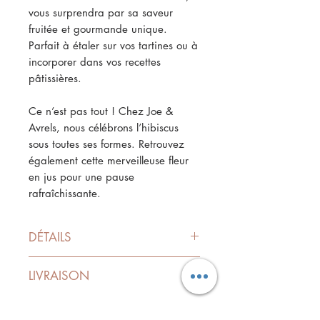
vous surprendra par sa saveur
fruitée et gourmande unique.
Parfait à étaler sur vos tartines ou à
incorporer dans vos recettes
pâtissières.
Ce n’est pas tout ! Chez Joe &
Avrels, nous célébrons l’hibiscus
sous toutes ses formes. Retrouvez
également cette merveilleuse fleur
en jus pour une pause
rafraîchissante.
DÉTAILS
Poids net : 120g
LIVRAISON
Valeur nutritionnelle (pour 100g) :
197 kcal
Les prix indiqués sont TTC, hors
frais de livraison.