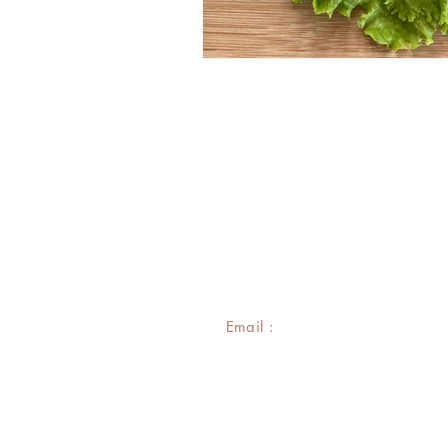
Email :
contact@joe-et-avrels.c