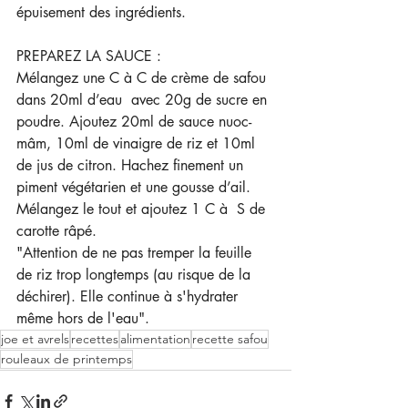
épuisement des ingrédients.
PREPAREZ LA SAUCE :
Mélangez une C à C de crème de safou 
dans 20ml d’eau  avec 20g de sucre en 
poudre. Ajoutez 20ml de sauce nuoc-
mâm, 10ml de vinaigre de riz et 10ml 
de jus de citron. Hachez finement un  
piment végétarien et une gousse d’ail. 
Mélangez le tout et ajoutez 1 C à  S de 
carotte râpé.
"Attention de ne pas tremper la feuille 
de riz trop longtemps (au risque de la 
déchirer). Elle continue à s'hydrater 
même hors de l'eau".
joe et avrels
recettes
alimentation
recette safou
rouleaux de printemps