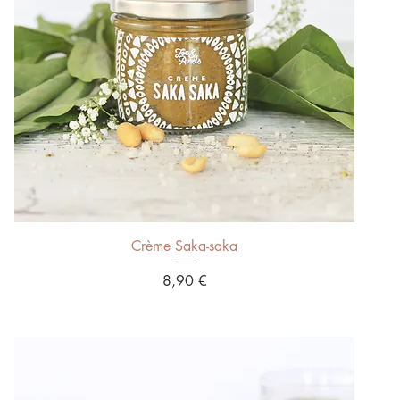
Aperçu rapide
Crème Saka-saka
Prix
8,90 €