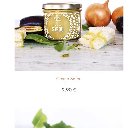
Aperçu rapide
Crème Safou
Prix
9,90 €