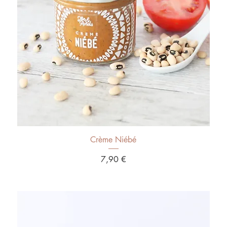
Aperçu rapide
Crème Niébé
Prix
7,90 €