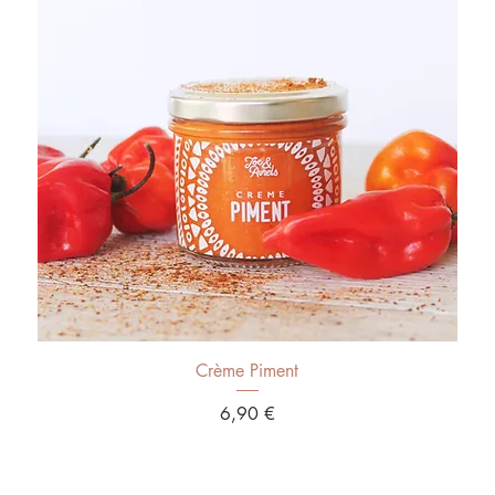
Aperçu rapide
Crème Piment
Prix
6,90 €